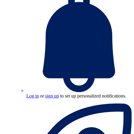
Log in
or
sign up
to set up personalized notifications.