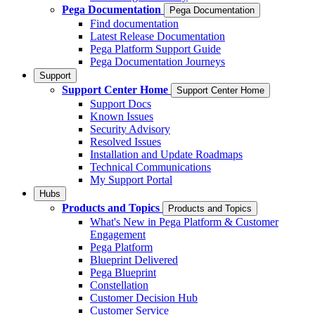
Pega Documentation
Pega Documentation
Find documentation
Latest Release Documentation
Pega Platform Support Guide
Pega Documentation Journeys
Support
Support Center Home
Support Center Home
Support Docs
Known Issues
Security Advisory
Resolved Issues
Installation and Update Roadmaps
Technical Communications
My Support Portal
Hubs
Products and Topics
Products and Topics
What's New in Pega Platform & Customer
Engagement
Pega Platform
Blueprint Delivered
Pega Blueprint
Constellation
Customer Decision Hub
Customer Service