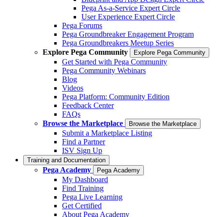
Pega As-a-Service Expert Circle
User Experience Expert Circle
Pega Forums
Pega Groundbreaker Engagement Program
Pega Groundbreakers Meetup Series
Explore Pega Community
Explore Pega Community
Get Started with Pega Community
Pega Community Webinars
Blog
Videos
Pega Platform: Community Edition
Feedback Center
FAQs
Browse the Marketplace
Browse the Marketplace
Submit a Marketplace Listing
Find a Partner
ISV Sign Up
Training and Documentation
Pega Academy
Pega Academy
My Dashboard
Find Training
Pega Live Learning
Get Certified
About Pega Academy