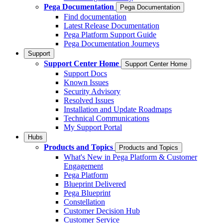
Pega Documentation
Pega Documentation
Find documentation
Latest Release Documentation
Pega Platform Support Guide
Pega Documentation Journeys
Support
Support Center Home
Support Center Home
Support Docs
Known Issues
Security Advisory
Resolved Issues
Installation and Update Roadmaps
Technical Communications
My Support Portal
Hubs
Products and Topics
Products and Topics
What's New in Pega Platform & Customer
Engagement
Pega Platform
Blueprint Delivered
Pega Blueprint
Constellation
Customer Decision Hub
Customer Service