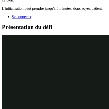
ce Défi.
L'initialisation peut prendre jusqu'à 5 minutes, donc soyez patient.
Se connecter
Présentation du défi
Détail des tâches
1
Copier le total du service dans le dossier
parent
Dans l’instance Pega du défi, saisissez les identifiants
suivants :
Dans le champ
User name
, saisissez
.
author@gogoroad
Dans le champ
Password
, saisissez
.
pega123!
Dans le volet de navigation d’App Studio, cliquez sur
Case
Types > Service
pour ouvrir le type de dossier
.
Service
Dans le processus
, cliquez sur
Step
pour
Perform service
ajouter une nouvelle étape au processus.
Cliquez sur
More > Automations > Run Data Transform
>
Select
pour ajouter l’étape
au
Run Data Transform