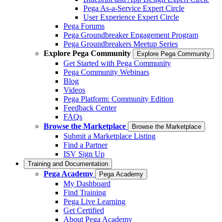
Pega As-a-Service Expert Circle
User Experience Expert Circle
Pega Forums
Pega Groundbreaker Engagement Program
Pega Groundbreakers Meetup Series
Explore Pega Community
Explore Pega Community
Get Started with Pega Community
Pega Community Webinars
Blog
Videos
Pega Platform: Community Edition
Feedback Center
FAQs
Browse the Marketplace
Browse the Marketplace
Submit a Marketplace Listing
Find a Partner
ISV Sign Up
Training and Documentation
Pega Academy
Pega Academy
My Dashboard
Find Training
Pega Live Learning
Get Certified
About Pega Academy