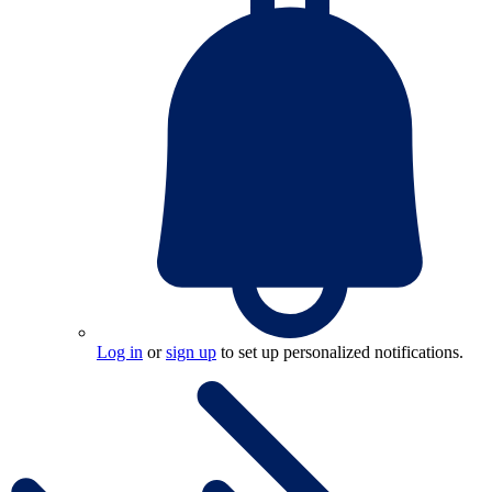
Log in
or
sign up
to set up personalized notifications.