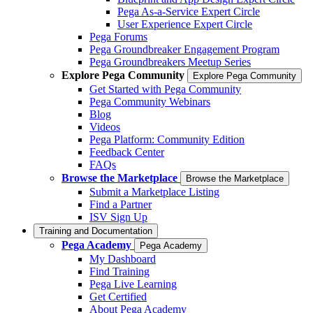
Pega As-a-Service Expert Circle
User Experience Expert Circle
Pega Forums
Pega Groundbreaker Engagement Program
Pega Groundbreakers Meetup Series
Explore Pega Community
Explore Pega Community
Get Started with Pega Community
Pega Community Webinars
Blog
Videos
Pega Platform: Community Edition
Feedback Center
FAQs
Browse the Marketplace
Browse the Marketplace
Submit a Marketplace Listing
Find a Partner
ISV Sign Up
Training and Documentation
Pega Academy
Pega Academy
My Dashboard
Find Training
Pega Live Learning
Get Certified
About Pega Academy