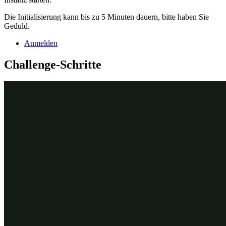
Die Initialisierung kann bis zu 5 Minuten dauern, bitte haben Sie
Geduld.
Anmelden
Challenge-Schritte
Genaue Übungsschritte
1
Configure the CopySelectedServices
data transform
In Dev Studio, from the navigation pane, click
Case types >
Service
to open the Service case type.
In the Perform service process, click
Configure Process
.
Click
Open process
to open the Perform service flow record
in the Process Modeler.
In the Process Modeler, right-click the
Select services
connector and select
View Properties
to display the
Connector
properties
dialog box.