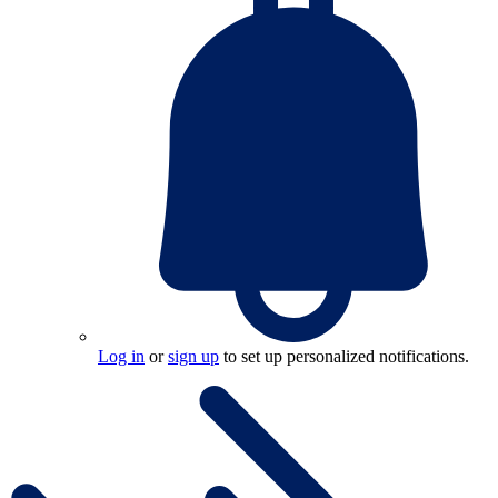
Log in
or
sign up
to set up personalized notifications.