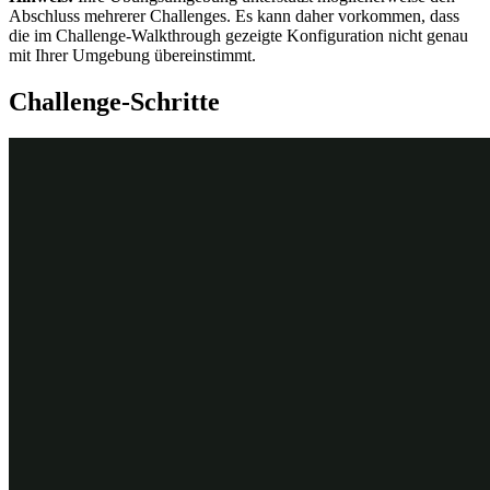
Abschluss mehrerer Challenges. Es kann daher vorkommen, dass
die im Challenge-Walkthrough gezeigte Konfiguration nicht genau
mit Ihrer Umgebung übereinstimmt.
Challenge-Schritte
Genaue Übungsschritte
1
Step „Review service summary“
konfigurieren
Klicken Sie im Navigationspanel von App Studio auf
Case
types > Assistance Request
, um den Case-Typ „Assistance
request“ zu öffnen.
Klicken Sie im Case-Typ „Assistance request“ auf
Workflow tab
und auf
Review service summary
, um das
Eigenschaftenpanel des Steps zu öffnen.
Klicken Sie rechts im Eigenschaftenpanel des Steps auf
Configure view
, um ein Dialogfenster anzuzeigen.
Klicken Sie im Dialogfenster auf
Add field
, um ein neues
Feld zu konfigurieren.
Erstellen Sie eine Datenbeziehung mit mehreren Datensätzen