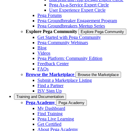
Pega As-a-Service Expert Circle
User Experience Expert Circle
Pega Forums
Pega Groundbreaker Engagement Program
Pega Groundbreakers Meetup Series
Explore Pega Community
Explore Pega Community
Get Started with Pega Community
Pega Community Webinars
Blog
Videos
Pega Platform: Community Edition
Feedback Center
FAQs
Browse the Marketplace
Browse the Marketplace
Submit a Marketplace Listing
Find a Partner
ISV Sign Up
Training and Documentation
Pega Academy
Pega Academy
My Dashboard
Find Training
Pega Live Learning
Get Certified
About Pega Academy