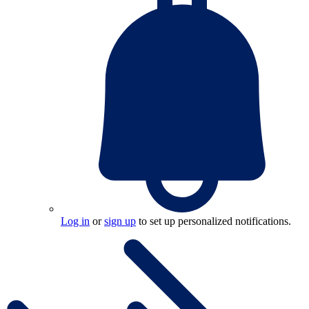
Log in
or
sign up
to set up personalized notifications.