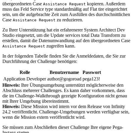
übergeordneten Case
kopieren. Außerdem
Assistance Request
muss das Feld
Service type
standardmäßig auf
Flat tire
eingerichtet
sein, um die aufgebrachte Zeit zum Ausfüllen des durchschnittlichen
Case
zu reduzieren.
Assistance Request
Zu Ihrer Unterstützung hat ein erfahrenerer System Architect Dev
Studio eingesetzt, um die
Update services total
Data Transform
zu
erstellen, damit die Datenumwandlung auf den übergeordneten Case
zugreifen kann.
Assistance Request
In der folgenden Tabelle finden Sie die Anmeldedaten, die Sie zur
Durchführung der Challenge benötigen:
Rolle
Benutzername
Passwort
Application Developer
author@gogoroad
pega123!
Hinweis:
Ihre Übungsumgebung unterstützt möglicherweise den
Abschluss mehrerer Challenges. Es kann daher vorkommen, dass
die im Challenge-Walkthrough gezeigte Konfiguration nicht genau
mit Ihrer Umgebung übereinstimmt.
Hinweis:
Diese Mission wird intern vor dem Release von Infinity
24.2 veröffentlicht. Challenge-Umgebungen werden verfügbar sein,
wenn die Mission extern veröffentlicht wird.
Sie müssen zum Abschließen dieser Challenge Ihre eigene Pega-
Instanz starten.