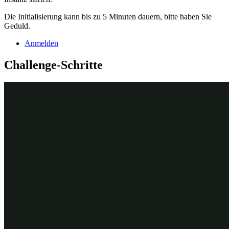
Die Initialisierung kann bis zu 5 Minuten dauern, bitte haben Sie
Geduld.
Anmelden
Challenge-Schritte
Genaue Übungsschritte
1
„Service total“ zum übergeordneten
Case kopieren
Geben Sie in der Pega-Instanz für die Challenge die
folgenden Anmeldedaten ein:
Geben Sie in das Feld
User name
author@gogoroad
ein.
Geben Sie in das Feld
Password
ein.
pega123!
Klicken Sie im Navigationspanel von App Studio auf
Case
Types > Service
, um den Case-Typ
zu öffnen.
Service
Klicken Sie im Prozess
auf
Step
, um einen
Perform service
neuen Step im Prozess hinzuzufügen.