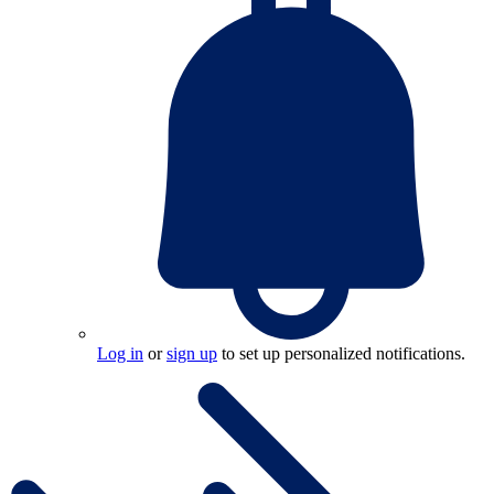
Log in
or
sign up
to set up personalized notifications.