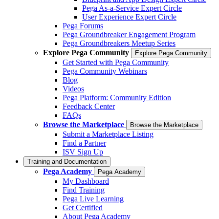
Pega As-a-Service Expert Circle
User Experience Expert Circle
Pega Forums
Pega Groundbreaker Engagement Program
Pega Groundbreakers Meetup Series
Explore Pega Community
Explore Pega Community
Get Started with Pega Community
Pega Community Webinars
Blog
Videos
Pega Platform: Community Edition
Feedback Center
FAQs
Browse the Marketplace
Browse the Marketplace
Submit a Marketplace Listing
Find a Partner
ISV Sign Up
Training and Documentation
Pega Academy
Pega Academy
My Dashboard
Find Training
Pega Live Learning
Get Certified
About Pega Academy