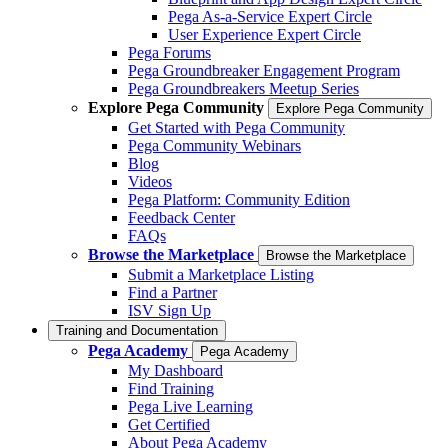
Pega As-a-Service Expert Circle
User Experience Expert Circle
Pega Forums
Pega Groundbreaker Engagement Program
Pega Groundbreakers Meetup Series
Explore Pega Community
Explore Pega Community
Get Started with Pega Community
Pega Community Webinars
Blog
Videos
Pega Platform: Community Edition
Feedback Center
FAQs
Browse the Marketplace
Browse the Marketplace
Submit a Marketplace Listing
Find a Partner
ISV Sign Up
Training and Documentation
Pega Academy
Pega Academy
My Dashboard
Find Training
Pega Live Learning
Get Certified
About Pega Academy