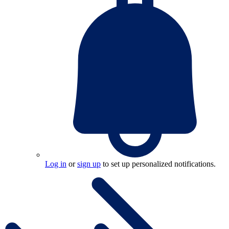
Log in
or
sign up
to set up personalized notifications.