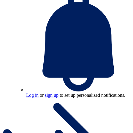
Log in
or
sign up
to set up personalized notifications.