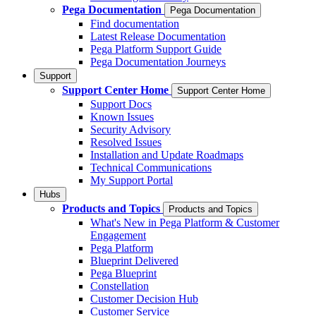
Pega Documentation
Pega Documentation
Find documentation
Latest Release Documentation
Pega Platform Support Guide
Pega Documentation Journeys
Support
Support Center Home
Support Center Home
Support Docs
Known Issues
Security Advisory
Resolved Issues
Installation and Update Roadmaps
Technical Communications
My Support Portal
Hubs
Products and Topics
Products and Topics
What's New in Pega Platform & Customer
Engagement
Pega Platform
Blueprint Delivered
Pega Blueprint
Constellation
Customer Decision Hub
Customer Service