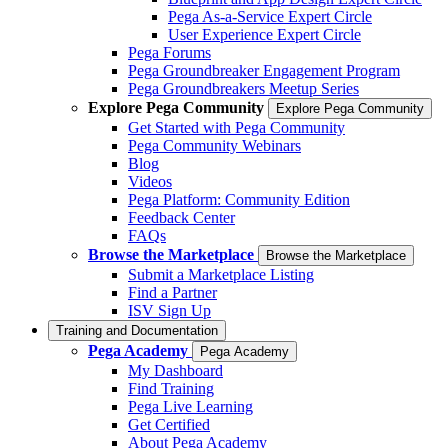
Pega As-a-Service Expert Circle
User Experience Expert Circle
Pega Forums
Pega Groundbreaker Engagement Program
Pega Groundbreakers Meetup Series
Explore Pega Community
Explore Pega Community
Get Started with Pega Community
Pega Community Webinars
Blog
Videos
Pega Platform: Community Edition
Feedback Center
FAQs
Browse the Marketplace
Browse the Marketplace
Submit a Marketplace Listing
Find a Partner
ISV Sign Up
Training and Documentation
Pega Academy
Pega Academy
My Dashboard
Find Training
Pega Live Learning
Get Certified
About Pega Academy