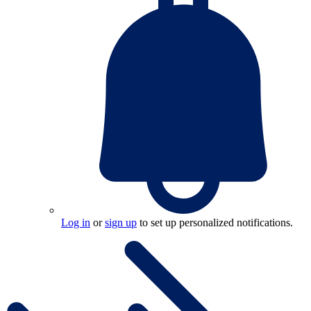
Log in
or
sign up
to set up personalized notifications.