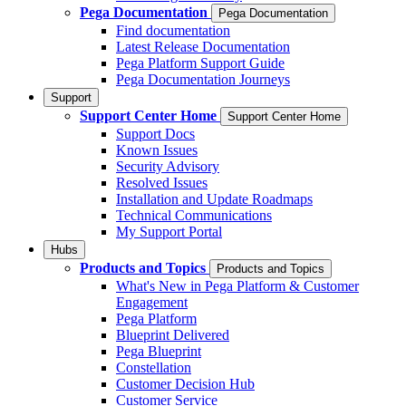
Pega Documentation
Pega Documentation
Find documentation
Latest Release Documentation
Pega Platform Support Guide
Pega Documentation Journeys
Support
Support Center Home
Support Center Home
Support Docs
Known Issues
Security Advisory
Resolved Issues
Installation and Update Roadmaps
Technical Communications
My Support Portal
Hubs
Products and Topics
Products and Topics
What's New in Pega Platform & Customer
Engagement
Pega Platform
Blueprint Delivered
Pega Blueprint
Constellation
Customer Decision Hub
Customer Service