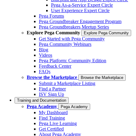
Pega As-a-Service Expert Circle
User Experience Expert Circle
Pega Forums
Pega Groundbreaker Engagement Program
Pega Groundbreakers Meetup Series
Explore Pega Community
Explore Pega Community
Get Started with Pega Community
Pega Community Webinars
Blog
Videos
Pega Platform: Community Edition
Feedback Center
FAQs
Browse the Marketplace
Browse the Marketplace
Submit a Marketplace Listing
Find a Partner
ISV Sign Up
Training and Documentation
Pega Academy
Pega Academy
My Dashboard
Find Training
Pega Live Learning
Get Certified
About Pega Academy