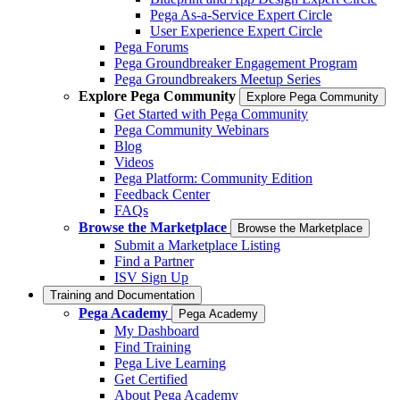
Pega As-a-Service Expert Circle
User Experience Expert Circle
Pega Forums
Pega Groundbreaker Engagement Program
Pega Groundbreakers Meetup Series
Explore Pega Community
Explore Pega Community
Get Started with Pega Community
Pega Community Webinars
Blog
Videos
Pega Platform: Community Edition
Feedback Center
FAQs
Browse the Marketplace
Browse the Marketplace
Submit a Marketplace Listing
Find a Partner
ISV Sign Up
Training and Documentation
Pega Academy
Pega Academy
My Dashboard
Find Training
Pega Live Learning
Get Certified
About Pega Academy