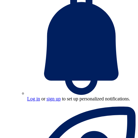
Log in
or
sign up
to set up personalized notifications.