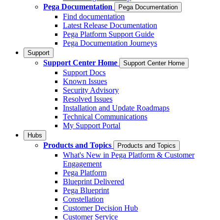
Pega Documentation
Pega Documentation
Find documentation
Latest Release Documentation
Pega Platform Support Guide
Pega Documentation Journeys
Support
Support Center Home
Support Center Home
Support Docs
Known Issues
Security Advisory
Resolved Issues
Installation and Update Roadmaps
Technical Communications
My Support Portal
Hubs
Products and Topics
Products and Topics
What's New in Pega Platform & Customer
Engagement
Pega Platform
Blueprint Delivered
Pega Blueprint
Constellation
Customer Decision Hub
Customer Service