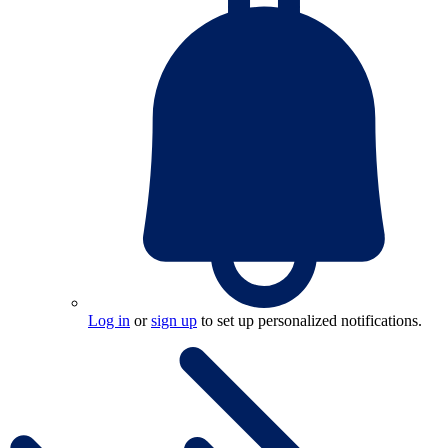
Log in
or
sign up
to set up personalized notifications.