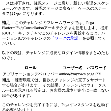
ースは却下され、確認ステージに戻り、新しい修理をスケジ
ュールできます。 確認ステージに戻ると、ケースのステー
タスは
Open
になります。
補足：
このチャレンジのフレームワークでは、Pega
Platform™のConstellationアーキテクチャを使用します。 従来
のUIアーキテクチャでこのチャレンジを実践するには、バ
ージョン8.7のチャレンジの
「ワークの承認」
を参照してく
ださい。
以下の表は、チャレンジに必要なログイン情報をまとめたも
のです。
ロール
ユーザー名
パスワード
アプリケーションデベロッパー
author@mytown
pega123!
補足：
練習環境では、複数のチャレンジの完了をサポート
する場合があります。 その結果、チャレンジのウォークス
ルーに表示される設定は、お客様の環境と完全に一致しない
場合があります。
このチャレンジを完了するには、Pegaインスタンスを起動す
る必要があります。