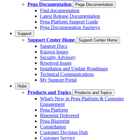
Pega Documentation
Pega Documentation
Find documentation
Latest Release Documentation
Pega Platform Support Guide
Pega Documentation Journeys
Support
Support Center Home
Support Center Home
Support Docs
Known Issues
Security Advisory
Resolved Issues
Installation and Update Roadmaps
Technical Communications
My Support Portal
Hubs
Products and Topics
Products and Topics
What's New in Pega Platform & Customer
Engagement
Pega Platform
Blueprint Delivered
Pega Blueprint
Constellation
Customer Decision Hub
Customer Service