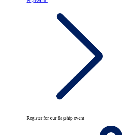
PegaWorld
Register for our flagship event