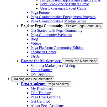
Pega As-a-Service Expert Circle
User Experience Expert Circle
Pega Forums
Pega Groundbreaker Engagement Program
Pega Groundbreakers Meetup Series
Explore Pega Community
Explore Pega Community
Get Started with Pega Community
Pega Community Webinars
Blog
Videos
Pega Platform: Community Edition
Feedback Center
FAQs
Browse the Marketplace
Browse the Marketplace
Submit a Marketplace Listing
Find a Partner
ISV Sign Up
Training and Documentation
Pega Academy
Pega Academy
My Dashboard
Find Training
Pega Live Learning
Get Certified
About Pega Academy