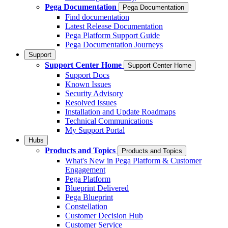
Pega Documentation
Pega Documentation
Find documentation
Latest Release Documentation
Pega Platform Support Guide
Pega Documentation Journeys
Support
Support Center Home
Support Center Home
Support Docs
Known Issues
Security Advisory
Resolved Issues
Installation and Update Roadmaps
Technical Communications
My Support Portal
Hubs
Products and Topics
Products and Topics
What's New in Pega Platform & Customer
Engagement
Pega Platform
Blueprint Delivered
Pega Blueprint
Constellation
Customer Decision Hub
Customer Service