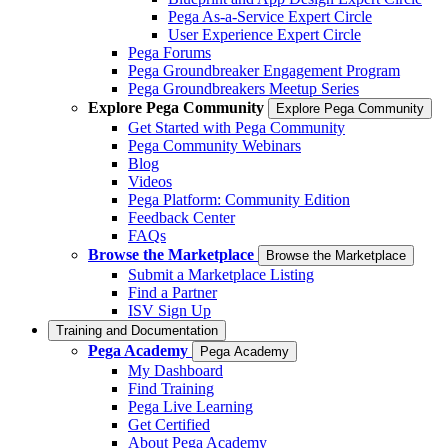
Pega As-a-Service Expert Circle
User Experience Expert Circle
Pega Forums
Pega Groundbreaker Engagement Program
Pega Groundbreakers Meetup Series
Explore Pega Community
Explore Pega Community
Get Started with Pega Community
Pega Community Webinars
Blog
Videos
Pega Platform: Community Edition
Feedback Center
FAQs
Browse the Marketplace
Browse the Marketplace
Submit a Marketplace Listing
Find a Partner
ISV Sign Up
Training and Documentation
Pega Academy
Pega Academy
My Dashboard
Find Training
Pega Live Learning
Get Certified
About Pega Academy