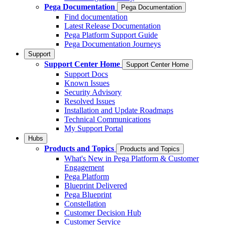
Pega Documentation
Pega Documentation
Find documentation
Latest Release Documentation
Pega Platform Support Guide
Pega Documentation Journeys
Support
Support Center Home
Support Center Home
Support Docs
Known Issues
Security Advisory
Resolved Issues
Installation and Update Roadmaps
Technical Communications
My Support Portal
Hubs
Products and Topics
Products and Topics
What's New in Pega Platform & Customer
Engagement
Pega Platform
Blueprint Delivered
Pega Blueprint
Constellation
Customer Decision Hub
Customer Service