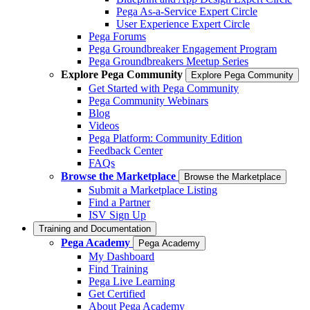
Pega As-a-Service Expert Circle
User Experience Expert Circle
Pega Forums
Pega Groundbreaker Engagement Program
Pega Groundbreakers Meetup Series
Explore Pega Community
Explore Pega Community
Get Started with Pega Community
Pega Community Webinars
Blog
Videos
Pega Platform: Community Edition
Feedback Center
FAQs
Browse the Marketplace
Browse the Marketplace
Submit a Marketplace Listing
Find a Partner
ISV Sign Up
Training and Documentation
Pega Academy
Pega Academy
My Dashboard
Find Training
Pega Live Learning
Get Certified
About Pega Academy