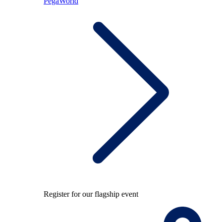
PegaWorld
Register for our flagship event