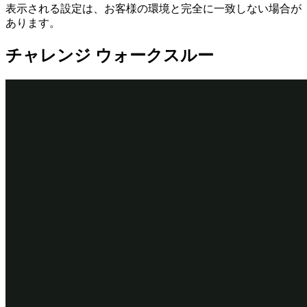
表示される設定は、お客様の環境と完全に一致しない場合が
あります。
チャレンジ ウォークスルー
詳細なタスク
1
監査者のチャネル インターフェイス
の作成
App Studioナビゲーションペインで
Channels
をクリック
して、現在のチャネルインターフェイスを表示しま
す。
Create new channel interface
セクションで、
Portal
をクリ
ックして
New portal
ダイアログボックスを表示します。
Name
フィールドに、
と入力します。
「Auditor」
Description
フィールドに
「Custom portal for the
と入力します。
GoGoRoad auditor」