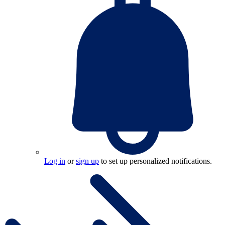
Log in
or
sign up
to set up personalized notifications.