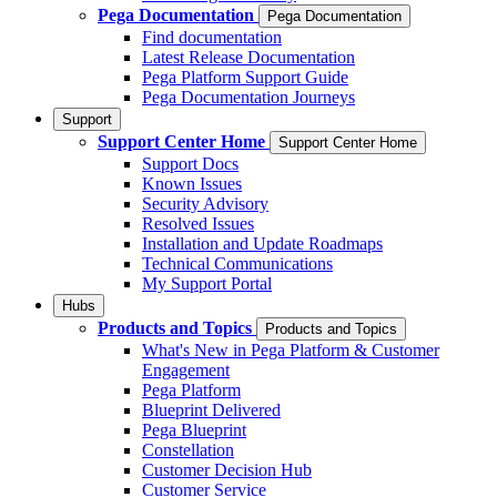
Pega Documentation
Pega Documentation
Find documentation
Latest Release Documentation
Pega Platform Support Guide
Pega Documentation Journeys
Support
Support Center Home
Support Center Home
Support Docs
Known Issues
Security Advisory
Resolved Issues
Installation and Update Roadmaps
Technical Communications
My Support Portal
Hubs
Products and Topics
Products and Topics
What's New in Pega Platform & Customer
Engagement
Pega Platform
Blueprint Delivered
Pega Blueprint
Constellation
Customer Decision Hub
Customer Service