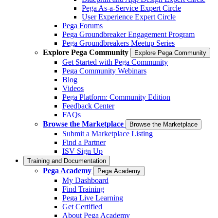
Pega As-a-Service Expert Circle
User Experience Expert Circle
Pega Forums
Pega Groundbreaker Engagement Program
Pega Groundbreakers Meetup Series
Explore Pega Community
Explore Pega Community
Get Started with Pega Community
Pega Community Webinars
Blog
Videos
Pega Platform: Community Edition
Feedback Center
FAQs
Browse the Marketplace
Browse the Marketplace
Submit a Marketplace Listing
Find a Partner
ISV Sign Up
Training and Documentation
Pega Academy
Pega Academy
My Dashboard
Find Training
Pega Live Learning
Get Certified
About Pega Academy