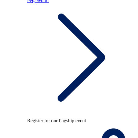
PegaWorld
Register for our flagship event