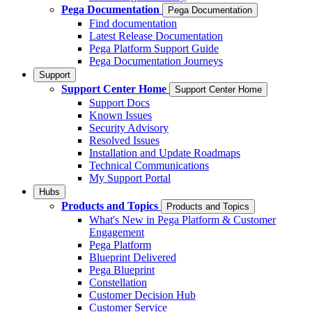
Pega Documentation
Pega Documentation
Find documentation
Latest Release Documentation
Pega Platform Support Guide
Pega Documentation Journeys
Support
Support Center Home
Support Center Home
Support Docs
Known Issues
Security Advisory
Resolved Issues
Installation and Update Roadmaps
Technical Communications
My Support Portal
Hubs
Products and Topics
Products and Topics
What's New in Pega Platform & Customer
Engagement
Pega Platform
Blueprint Delivered
Pega Blueprint
Constellation
Customer Decision Hub
Customer Service