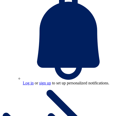
Log in
or
sign up
to set up personalized notifications.