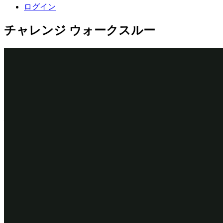
ログイン
チャレンジ ウォークスルー
詳細なタスク
1
Search duplicate casesオートメーショ
ンの追加
補足：
このチャレンジの目的上、データリレーションシッ
ププロパティで重複ケース検索をサポートするため、該当す
るプロパティを提示しています。
App Studioのナビゲーションペインで、
「Case types」
> 「Assistance Request」
をクリックして、「Assistance
Request」ケースタイプを開きます。
「Createステージにカーソルを合わせて、
縦三点
アイ
コンをクリックし、ステージ設定メニューを開きま
す。