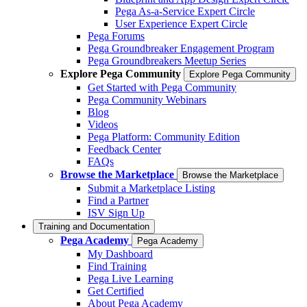
Pega As-a-Service Expert Circle
User Experience Expert Circle
Pega Forums
Pega Groundbreaker Engagement Program
Pega Groundbreakers Meetup Series
Explore Pega Community
Explore Pega Community
Get Started with Pega Community
Pega Community Webinars
Blog
Videos
Pega Platform: Community Edition
Feedback Center
FAQs
Browse the Marketplace
Browse the Marketplace
Submit a Marketplace Listing
Find a Partner
ISV Sign Up
Training and Documentation
Pega Academy
Pega Academy
My Dashboard
Find Training
Pega Live Learning
Get Certified
About Pega Academy