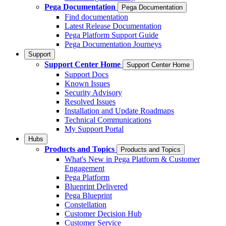
Pega Documentation
Pega Documentation
Find documentation
Latest Release Documentation
Pega Platform Support Guide
Pega Documentation Journeys
Support
Support Center Home
Support Center Home
Support Docs
Known Issues
Security Advisory
Resolved Issues
Installation and Update Roadmaps
Technical Communications
My Support Portal
Hubs
Products and Topics
Products and Topics
What's New in Pega Platform & Customer
Engagement
Pega Platform
Blueprint Delivered
Pega Blueprint
Constellation
Customer Decision Hub
Customer Service