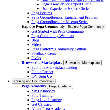
Pega As-a-Service Expert Circle
User Experience Expert Circle
Pega Forums
Pega Groundbreaker Engagement Program
Pega Groundbreakers Meetup Series
Explore Pega Community
Explore Pega Community
Get Started with Pega Community
Pega Community Webinars
Blog
Videos
Pega Platform: Community Edition
Feedback Center
FAQs
Browse the Marketplace
Browse the Marketplace
Submit a Marketplace Listing
Find a Partner
ISV Sign Up
Training and Documentation
Pega Academy
Pega Academy
My Dashboard
Find Training
Pega Live Learning
Get Certified
About Pega Academy