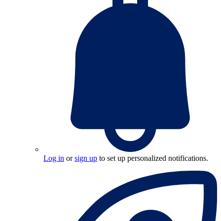
Log in
or
sign up
to set up personalized notifications.