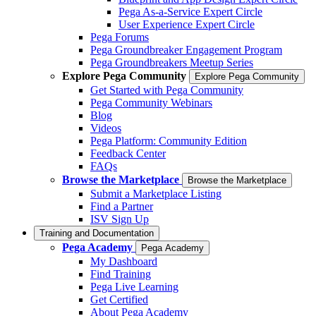
Pega As-a-Service Expert Circle
User Experience Expert Circle
Pega Forums
Pega Groundbreaker Engagement Program
Pega Groundbreakers Meetup Series
Explore Pega Community
Explore Pega Community
Get Started with Pega Community
Pega Community Webinars
Blog
Videos
Pega Platform: Community Edition
Feedback Center
FAQs
Browse the Marketplace
Browse the Marketplace
Submit a Marketplace Listing
Find a Partner
ISV Sign Up
Training and Documentation
Pega Academy
Pega Academy
My Dashboard
Find Training
Pega Live Learning
Get Certified
About Pega Academy