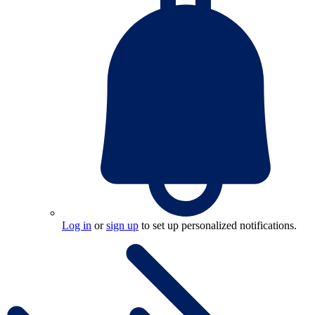
Log in
or
sign up
to set up personalized notifications.