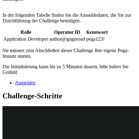
In der folgenden Tabelle finden Sie die Anmeldedaten, die Sie zur
Durchführung der Challenge benötigen.
Rolle
Operator ID
Kennwort
Application Developer
author@gogoroad
pega123!
Sie müssen zum Abschließen dieser Challenge Ihre eigene Pega-
Instanz starten.
Die Initialisierung kann bis zu 5 Minuten dauern, bitte haben Sie
Geduld.
Anmelden
Challenge-Schritte
Genaue Übungsschritte
1
Create a Service case as a child case
In App Studio, from the navigation pane, click
Case types >